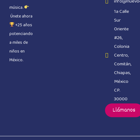
info@nuevo
música.
1a Calle
Únete ahora
Sur
+25 años
Oriente
potenciando
#26,
a miles de
Colonia
niños en
Centro,
México.
Comitán,
Chiapas,
México
CP.
30000
Llámanos