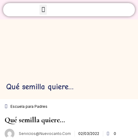
Iniciar sesión
Sobre Nosotros
Acuérdate de mí
¿Olvidaste tu contraseñ
Qué semilla quiere…
Acceso
Escuela para Padres
Crear una cuenta
Qué semilla quiere…
Servicios@nuevocanto.com
02/03/2022
0