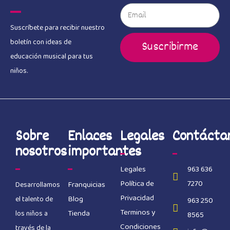
Suscríbete para recibir nuestro
boletín con ideas de
Suscribirme
educación musical para tus
niños.
Sobre
Enlaces
Legales
Contácta
nosotros
importantes
Legales
963 636
Política de
7270
Franquicias
Desarrollamos
Privacidad
Blog
el talento de
963 250
Terminos y
Tienda
los niños a
8565
Condiciones
través de la