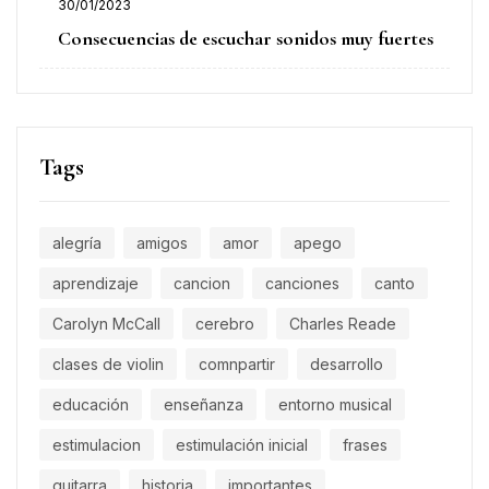
30/01/2023
Consecuencias de escuchar sonidos muy fuertes
Tags
alegría
amigos
amor
apego
aprendizaje
cancion
canciones
canto
Carolyn McCall
cerebro
Charles Reade
clases de violin
comnpartir
desarrollo
educación
enseñanza
entorno musical
estimulacion
estimulación inicial
frases
guitarra
historia
importantes