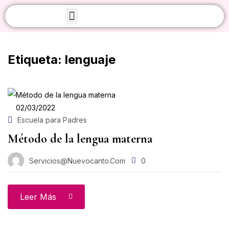
Iniciar sesión
Sobre Nosotros
Etiqueta:
lenguaje
02/03/2022
Acuérdate de mí
¿Olvidaste tu contraseñ
Escuela para Padres
Método de la lengua materna
Acceso
Servicios@nuevocanto.com
0
Crear una cuenta
Leer Más