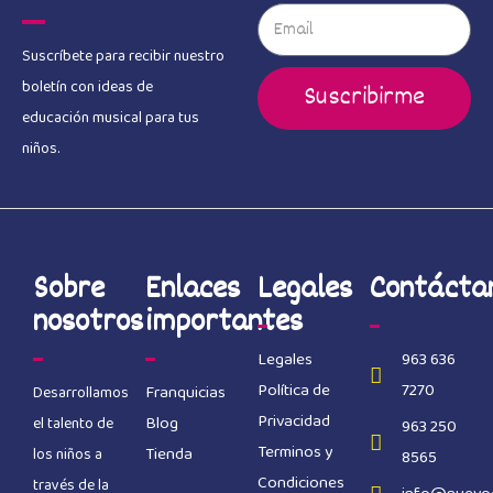
Suscríbete para recibir nuestro
boletín con ideas de
Suscribirme
educación musical para tus
niños.
Sobre
Enlaces
Legales
Contácta
nosotros
importantes
Legales
963 636
Política de
7270
Franquicias
Desarrollamos
Privacidad
Blog
el talento de
963 250
Terminos y
Tienda
los niños a
8565
Condiciones
través de la