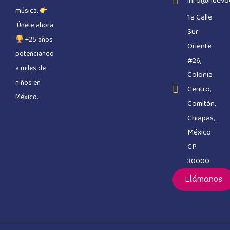
info@nuevo
música.
1a Calle
Únete ahora
Sur
+25 años
Oriente
potenciando
#26,
a miles de
Colonia
niños en
Centro,
México.
Comitán,
Chiapas,
México
CP.
30000
Llámanos