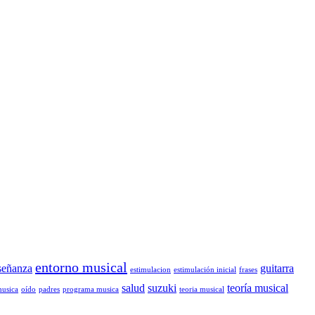
entorno musical
señanza
guitarra
estimulacion
estimulación inicial
frases
salud
suzuki
teoría musical
musica
oído
padres
programa musica
teoria musical