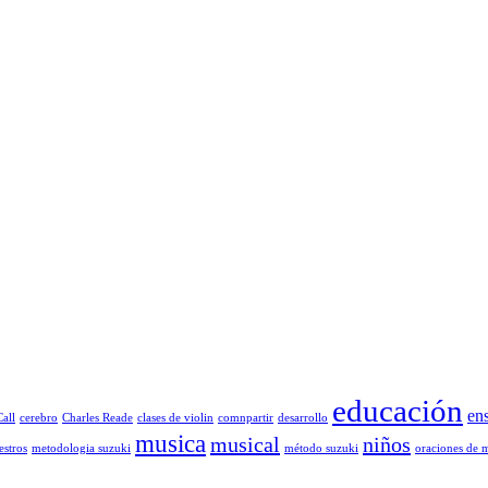
educación
en
all
cerebro
Charles Reade
clases de violin
comnpartir
desarrollo
musica
musical
niños
stros
metodologia suzuki
método suzuki
oraciones de 