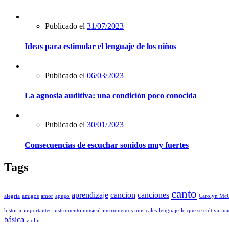
Publicado el
31/07/2023
Ideas para estimular el lenguaje de los niños
Publicado el
06/03/2023
La agnosia auditiva: una condición poco conocida
Publicado el
30/01/2023
Consecuencias de escuchar sonidos muy fuertes
Tags
canto
aprendizaje
cancion
canciones
alegría
amigos
amor
apego
Carolyn McC
historia
importantes
instrumento musical
instrumentos musicales
lenguaje
lo que se cultiva
mae
básica
violin