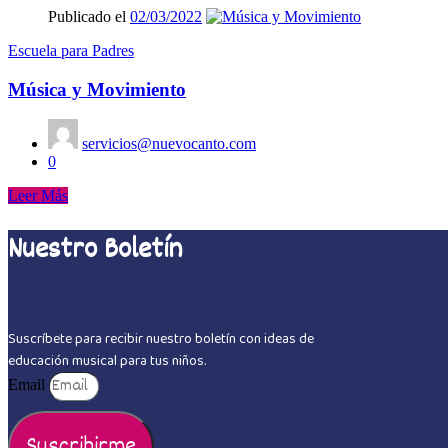
Publicado el
02/03/2022
Escuela para Padres
Música y Movimiento
servicios@nuevocanto.com
0
Leer Más
Nuestro Boletín
Suscríbete para recibir nuestro boletín con ideas de
educación musical para tus niños.
Email
Suscribirme