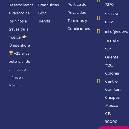
Política de
7270
Franquicias
Desarrollamos
Privacidad
Blog
el talento de
963 250
Terminos y
Tienda
los niños a
8565
Condiciones
través de la
info@nuevo
música.
1a Calle
Únete ahora
Sur
+25 años
Oriente
potenciando
#26,
a miles de
Colonia
niños en
Centro,
México.
Comitán,
Chiapas,
México
CP.
30000