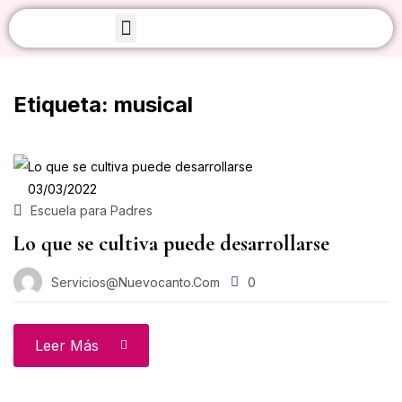
Iniciar sesión
Sobre Nosotros
Etiqueta:
musical
03/03/2022
Acuérdate de mí
¿Olvidaste tu contraseñ
Escuela para Padres
Lo que se cultiva puede desarrollarse
Acceso
Servicios@nuevocanto.com
0
Crear una cuenta
Leer Más