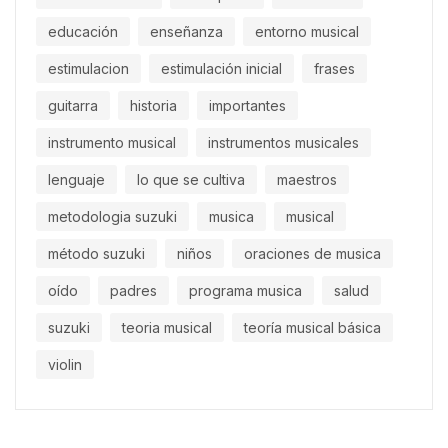
educación
enseñanza
entorno musical
estimulacion
estimulación inicial
frases
guitarra
historia
importantes
instrumento musical
instrumentos musicales
lenguaje
lo que se cultiva
maestros
metodologia suzuki
musica
musical
método suzuki
niños
oraciones de musica
oído
padres
programa musica
salud
suzuki
teoria musical
teoría musical básica
violin