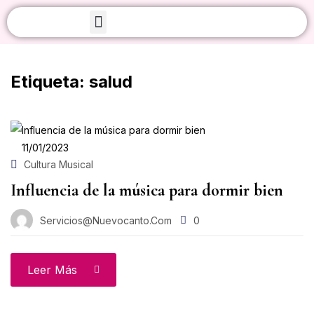
Iniciar sesión
Sobre Nosotros
Etiqueta:
salud
11/01/2023
Acuérdate de mí
¿Olvidaste tu contraseñ
Cultura Musical
Influencia de la música para dormir bien
Acceso
Servicios@nuevocanto.com
0
Crear una cuenta
Leer Más