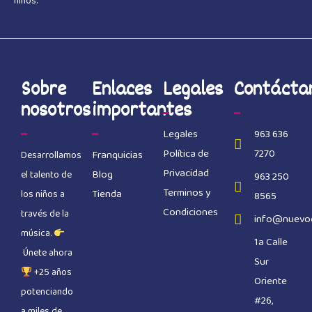
niños.
Sobre
Enlaces
Legales
Contácta
nosotros
importantes
Legales
963 636
Política de
7270
Franquicias
Desarrollamos
Privacidad
Blog
el talento de
963 250
Terminos y
Tienda
los niños a
8565
Condiciones
través de la
info@nuevo
música.
1a Calle
Únete ahora
Sur
+25 años
Oriente
potenciando
#26,
a miles de