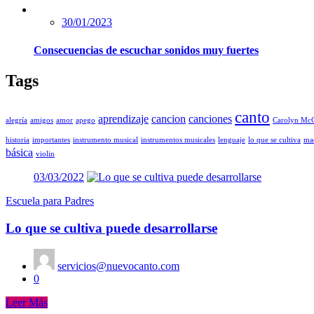
30/01/2023
Consecuencias de escuchar sonidos muy fuertes
Tags
canto
aprendizaje
cancion
canciones
alegría
amigos
amor
apego
Carolyn McC
historia
importantes
instrumento musical
instrumentos musicales
lenguaje
lo que se cultiva
mae
básica
violin
03/03/2022
Escuela para Padres
Lo que se cultiva puede desarrollarse
servicios@nuevocanto.com
0
Leer Más