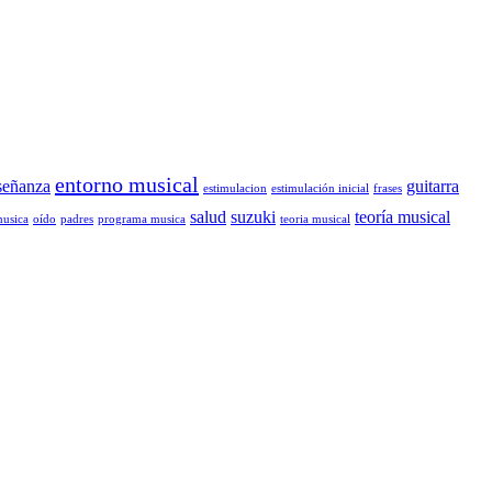
entorno musical
señanza
guitarra
estimulacion
estimulación inicial
frases
salud
suzuki
teoría musical
musica
oído
padres
programa musica
teoria musical