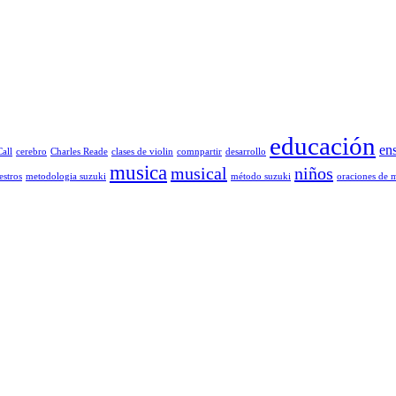
educación
en
all
cerebro
Charles Reade
clases de violin
comnpartir
desarrollo
musica
musical
niños
stros
metodologia suzuki
método suzuki
oraciones de 