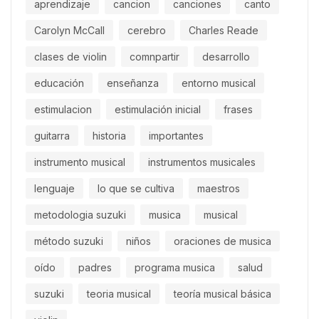
aprendizaje
cancion
canciones
canto
Carolyn McCall
cerebro
Charles Reade
clases de violin
comnpartir
desarrollo
educación
enseñanza
entorno musical
estimulacion
estimulación inicial
frases
guitarra
historia
importantes
instrumento musical
instrumentos musicales
lenguaje
lo que se cultiva
maestros
metodologia suzuki
musica
musical
método suzuki
niños
oraciones de musica
oído
padres
programa musica
salud
suzuki
teoria musical
teoría musical básica