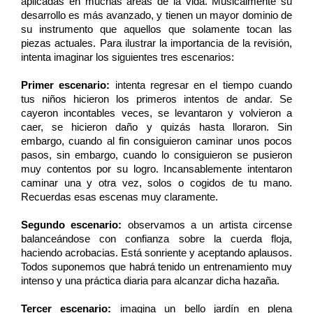
aplicadas en muchas áreas de la vida. Musicalmente su 
desarrollo es más avanzado, y tienen un mayor dominio de 
su instrumento que aquellos que solamente tocan las 
piezas actuales. Para ilustrar la importancia de la revisión, 
intenta imaginar los siguientes tres escenarios: 
Primer escenario:
 intenta regresar en el tiempo cuando 
tus niños hicieron los primeros intentos de andar. Se 
cayeron incontables veces, se levantaron y volvieron a 
caer, se hicieron daño y quizás hasta lloraron. Sin 
embargo, cuando al fin consiguieron caminar unos pocos 
pasos, sin embargo, cuando lo consiguieron se pusieron 
muy contentos por su logro. Incansablemente intentaron 
caminar una y otra vez, solos o cogidos de tu mano. 
Recuerdas esas escenas muy claramente. 
Segundo escenario: 
observamos a un artista circense 
balanceándose con confianza sobre la cuerda floja, 
haciendo acrobacias. Está sonriente y aceptando aplausos. 
Todos suponemos que habrá tenido un entrenamiento muy 
intenso y una práctica diaria para alcanzar dicha hazaña. 
Tercer escenario:
 imagina un bello jardín en plena 