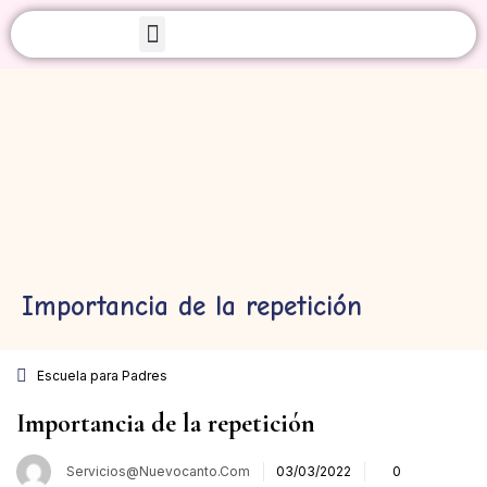
Iniciar sesión
Sobre Nosotros
Acuérdate de mí
¿Olvidaste tu contraseñ
Importancia de la repetición
Acceso
Escuela para Padres
Crear una cuenta
Importancia de la repetición
Servicios@nuevocanto.com
03/03/2022
0