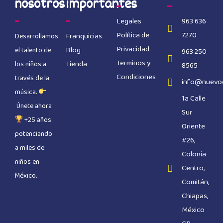
nosotros
importantes
Legales
963 636
Política de
7270
Franquicias
Desarrollamos
Privacidad
Blog
el talento de
963 250
Terminos y
Tienda
los niños a
8565
Condiciones
través de la
info@nuevo
música.
1a Calle
Únete ahora
Sur
+25 años
Oriente
potenciando
#26,
a miles de
Colonia
niños en
Centro,
México.
Comitán,
Chiapas,
México