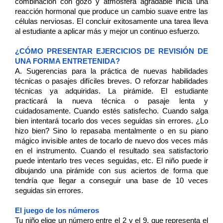
combinación con gozo y atmósfera agradable inicia una 
reacción hormonal que produce un cambio suave entre las 
células nerviosas. El concluir exitosamente una tarea lleva 
al estudiante a aplicar más y mejor un continuo esfuerzo. 
¿CÓMO PRESENTAR EJERCICIOS DE REVISIÓN DE 
UNA FORMA ENTRETENIDA?
A. Sugerencias para la práctica de nuevas habilidades 
técnicas o pasajes difíciles breves. O reforzar habilidades 
técnicas ya adquiridas. La pirámide. El estudiante 
practicará la nueva técnica o pasaje lenta y 
cuidadosamente. Cuando estés satisfecho. Cuando salga 
bien intentará tocarlo dos veces seguidas sin errores. ¿Lo 
hizo bien? Sino lo repasaba mentalmente o en su piano 
mágico invisible antes de tocarlo de nuevo dos veces más 
en el instrumento. Cuando el resultado sea satisfactorio 
puede intentarlo tres veces seguidas, etc. El niño puede ir 
dibujando una pirámide con sus aciertos de forma que 
tendría que llegar a conseguir una base de 10 veces 
seguidas sin errores. 
El juego de los números
Tu niño elige un número entre el 2 y el 9, que representa el 