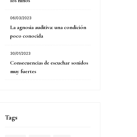
los niños
06/03/2023
Publicado
La agnosia auditiva: una condición
el
poco conocida
30/01/2023
Publicado
Consecuencias de escuchar sonidos
el
muy fuertes
Tags