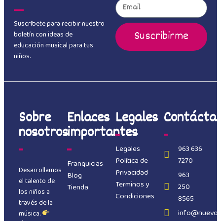
Suscríbete para recibir nuestro
Suscribirme
boletín con ideas de
educación musical para tus
niños.
Sobre
Enlaces
Legales
Contácta
nosotros
importantes
Legales
963 636
Política de
7270
Franquicias
Desarrollamos
Privacidad
963
Blog
el talento de
Terminos y
250
Tienda
los niños a
Condiciones
8565
través de la
info@nuevoc
música.