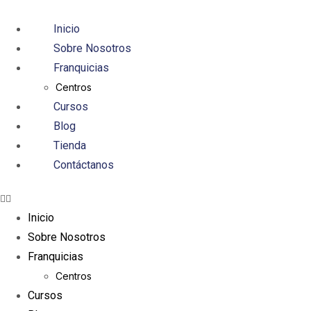
Inicio
Iniciar sesión
Sobre Nosotros
Franquicias
Centros
Cursos
Blog
Tienda
Acuérdate de mí
¿Olvidaste tu contraseña?
Contáctanos
Acceso
Inicio
Sobre Nosotros
Crear una cuenta
Franquicias
Centros
Cursos