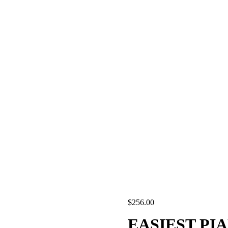
$
256.00
EASIEST PI