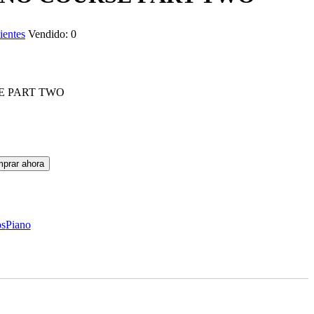
ientes
Vendido:
0
prar ahora
os
Piano