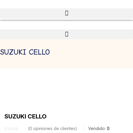
Iniciar sesión
SUZUKI CELLO
Acuérdate de mí
¿Olvidaste tu contraseña?
Acceso
Crear una cuenta
SUZUKI CELLO
0
opiniones de clientes
Vendido:
0