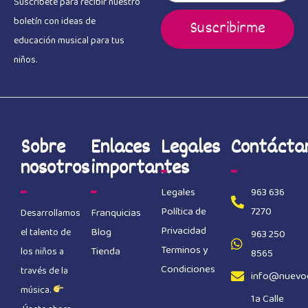
Suscríbete para recibir nuestro
boletín con ideas de
Suscribirme
educación musical para tus
niños.
Sobre
Enlaces
Legales
Contácta
nosotros
importantes
Legales
963 636
Política de
7270
Franquicias
Desarrollamos
Privacidad
Blog
el talento de
963 250
Terminos y
Tienda
los niños a
8565
Condiciones
través de la
info@nuevo
música.
1a Calle