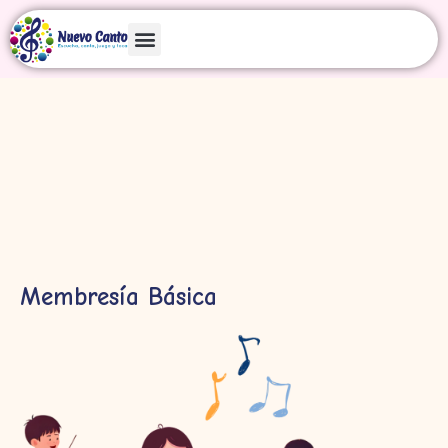
Iniciar sesión
Acuérdate de mí
¿Olvidaste tu contraseñ
Acceso
Membresía Básica
Crear una cuenta