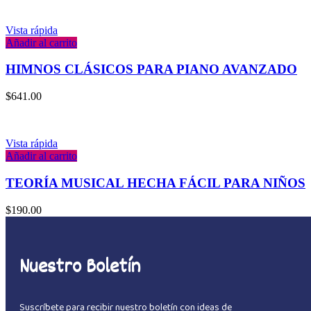
Vista rápida
Añadir al carrito
HIMNOS CLÁSICOS PARA PIANO AVANZADO
$
641.00
Vista rápida
Añadir al carrito
TEORÍA MUSICAL HECHA FÁCIL PARA NIÑOS
$
190.00
Nuestro Boletín
Suscríbete para recibir nuestro boletín con ideas de